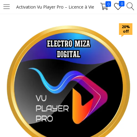
0
0
Activation Vu Player Pro – Licence à Vie
LOGIN
20%
off
Enter your username and password to login.
Remember me
Login
Lost password?