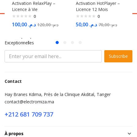
Activation RelaxPlay –
Activation HotPlayer –
Licence à Vie
Licence 12 Mois
0
0
100,00
د.م.
50,00
د.م.
120,00
د.م.
70,00
د.م.
S'abonner à la Newsletter
Ne Manquez pas des Milliers d'offres et de Promotions
Exceptionnelles
Subscribe
Contact
Hay Branes Kdima, Près de la Clinique Akdital, Tanger
contact@electromiza.ma
+212 681 709 737
À propos