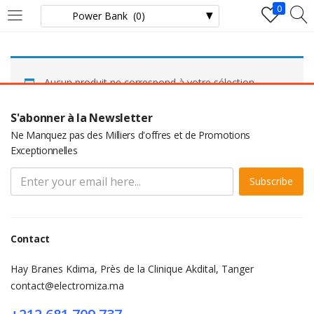
0
LOGIN
Aucun produit ne correspond à votre sélection.
Enter your username and password to login.
S'abonner à la Newsletter
Ne Manquez pas des Milliers d'offres et de Promotions
Exceptionnelles
Subscribe
Remember me
Login
Contact
Lost password?
Hay Branes Kdima, Près de la Clinique Akdital, Tanger
contact@electromiza.ma