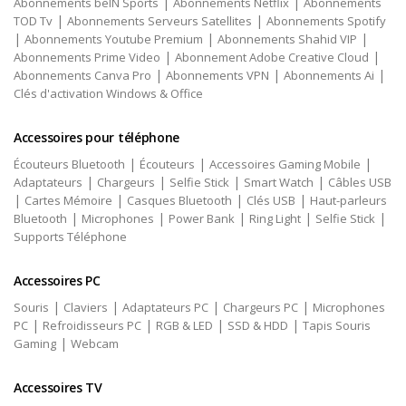
|
|
Abonnements beIN Sports
Abonnements Netflix
Abonnements
|
|
TOD Tv
Abonnements Serveurs Satellites
Abonnements Spotify
|
|
|
Abonnements Youtube Premium
Abonnements Shahid VIP
|
|
Abonnements Prime Video
Abonnement Adobe Creative Cloud
|
|
|
Abonnements Canva Pro
Abonnements VPN
Abonnements Ai
Clés d'activation Windows & Office
Accessoires pour téléphone
|
|
|
Écouteurs Bluetooth
Écouteurs
Accessoires Gaming Mobile
|
|
|
|
Adaptateurs
Chargeurs
Selfie Stick
Smart Watch
Câbles USB
|
|
|
|
Cartes Mémoire
Casques Bluetooth
Clés USB
Haut-parleurs
|
|
|
|
|
Bluetooth
Microphones
Power Bank
Ring Light
Selfie Stick
Supports Téléphone
Accessoires PC
|
|
|
|
Souris
Claviers
Adaptateurs PC
Chargeurs PC
Microphones
|
|
|
|
PC
Refroidisseurs PC
RGB & LED
SSD & HDD
Tapis Souris
|
Gaming
Webcam
Accessoires TV