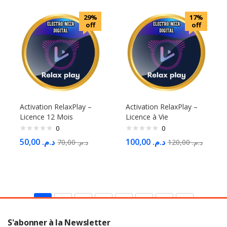
29%
17%
off
off
Activation RelaxPlay –
Activation RelaxPlay –
Licence 12 Mois
Licence à Vie
0
0
50,00
د.م.
100,00
د.م.
70,00
د.م.
120,00
د.م.
1
2
3
4
5
6
7
S'abonner à la Newsletter