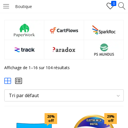
0
Boutique
LOGIN
Enter your username and password to login.
Affichage de 1–16 sur 104 résultats
Remember me
Tri par défaut
Login
Lost password?
20%
29%
off
off