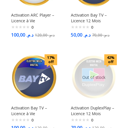
Activation ARC Player –
Activation Bay TV –
Licence à Vie
Licence 12 Mois
0
0
100,00
د.م.
50,00
د.م.
120,00
د.م.
70,00
د.م.
17%
42%
off
off
Out of stock
Activation Bay TV –
Activation DuplexPlay –
Licence à Vie
Licence 12 Mois
0
0
100,00
د.م.
70,00
د.م.
120,00
د.م.
120,00
د.م.