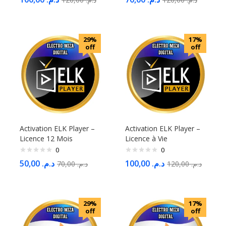
29%
17%
off
off
Activation ELK Player –
Activation ELK Player –
Licence 12 Mois
Licence à Vie
0
0
50,00
د.م.
100,00
د.م.
70,00
د.م.
120,00
د.م.
29%
17%
off
off