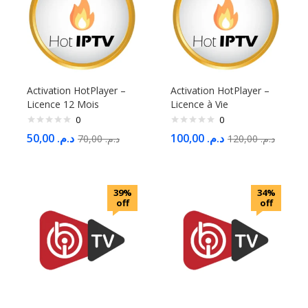
Activation HotPlayer –
Activation HotPlayer –
Licence 12 Mois
Licence à Vie
0
0
50,00
د.م.
100,00
د.م.
70,00
د.م.
120,00
د.م.
39%
34%
off
off