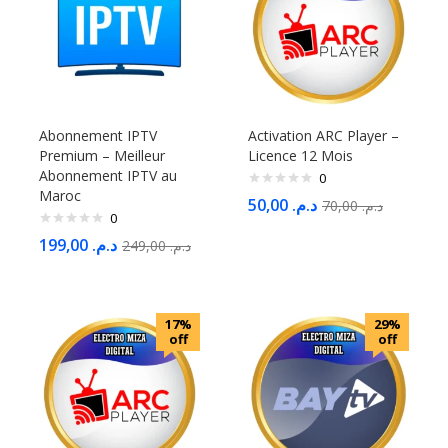
Abonnement IPTV
Activation ARC Player –
Premium – Meilleur
Licence 12 Mois
Abonnement IPTV au
0
Maroc
50,00
د.م.
70,00
د.م.
0
199,00
د.م.
249,00
د.م.
17%
29%
off
off