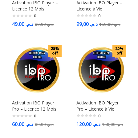
Activation IBO Player –
Activation IBO Player –
Licence 12 Mois
Licence à Vie
0
0
49,00
د.م.
99,00
د.م.
80,00
د.م.
150,00
د.م.
25%
20%
off
off
Activation IBO Player
Activation IBO Player
Pro – Licence 12 Mois
Pro – Licence à Vie
0
0
60,00
د.م.
120,00
د.م.
80,00
د.م.
150,00
د.م.