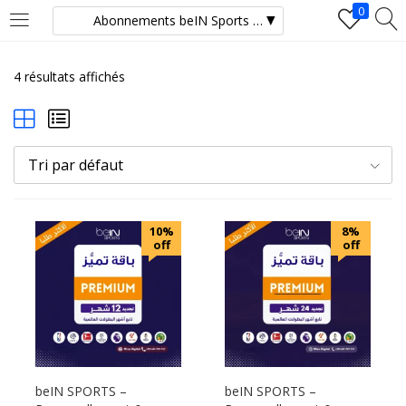
0
LOGIN
4 résultats affichés
Enter your username and password to login.
Tri par défaut
10%
8%
off
off
Remember me
Login
Lost password?
beIN SPORTS –
beIN SPORTS –