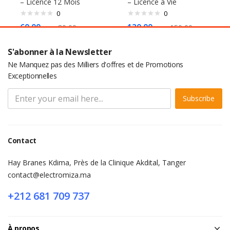
– Licence 12 Mois
– Licence à Vie
0
0
60,00
د.م.
120,00
د.م.
80,00
د.م.
150,00
د.م.
S'abonner à la Newsletter
Ne Manquez pas des Milliers d'offres et de Promotions
Exceptionnelles
Subscribe
Contact
Hay Branes Kdima, Près de la Clinique Akdital, Tanger
contact@electromiza.ma
+212 681 709 737
À propos