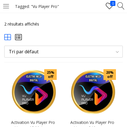
0
Tagged: "Vu Player Pro"
LOGIN
2 résultats affichés
Enter your username and password to login.
Tri par défaut
25%
20%
off
off
Remember me
Login
Lost password?
Activation Vu Player Pro
Activation Vu Player Pro