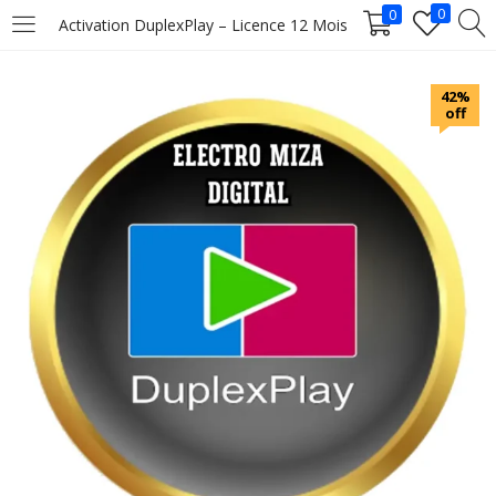
0
0
Activation DuplexPlay – Licence 12 Mois
LOGIN
42%
off
Enter your username and password to login.
Remember me
Login
Lost password?