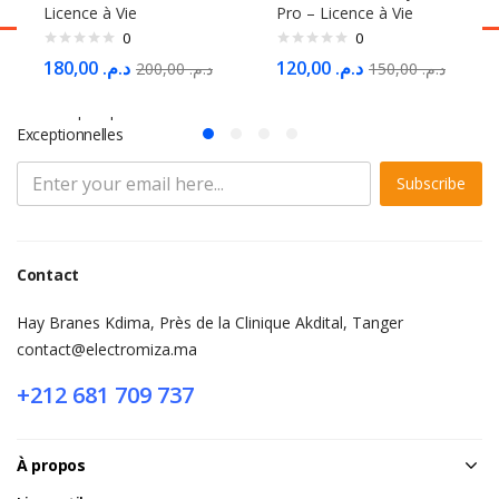
Licence à Vie
Pro – Licence à Vie
0
0
180,00
د.م.
120,00
د.م.
200,00
د.م.
150,00
د.م.
S'abonner à la Newsletter
Ne Manquez pas des Milliers d'offres et de Promotions
Exceptionnelles
Subscribe
Contact
Hay Branes Kdima, Près de la Clinique Akdital, Tanger
contact@electromiza.ma
+212 681 709 737
À propos