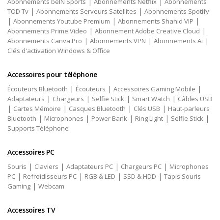
|
|
Abonnements beIN Sports
Abonnements Netflix
Abonnements
|
|
TOD Tv
Abonnements Serveurs Satellites
Abonnements Spotify
|
|
|
Abonnements Youtube Premium
Abonnements Shahid VIP
|
|
Abonnements Prime Video
Abonnement Adobe Creative Cloud
|
|
|
Abonnements Canva Pro
Abonnements VPN
Abonnements Ai
Clés d'activation Windows & Office
Accessoires pour téléphone
|
|
|
Écouteurs Bluetooth
Écouteurs
Accessoires Gaming Mobile
|
|
|
|
Adaptateurs
Chargeurs
Selfie Stick
Smart Watch
Câbles USB
|
|
|
|
Cartes Mémoire
Casques Bluetooth
Clés USB
Haut-parleurs
|
|
|
|
|
Bluetooth
Microphones
Power Bank
Ring Light
Selfie Stick
Supports Téléphone
Accessoires PC
|
|
|
|
Souris
Claviers
Adaptateurs PC
Chargeurs PC
Microphones
|
|
|
|
PC
Refroidisseurs PC
RGB & LED
SSD & HDD
Tapis Souris
|
Gaming
Webcam
Accessoires TV