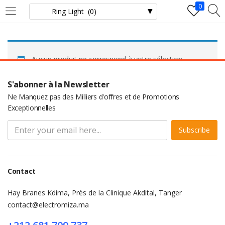
0
LOGIN
Aucun produit ne correspond à votre sélection.
Enter your username and password to login.
S'abonner à la Newsletter
Ne Manquez pas des Milliers d'offres et de Promotions
Exceptionnelles
Subscribe
Remember me
Login
Contact
Lost password?
Hay Branes Kdima, Près de la Clinique Akdital, Tanger
contact@electromiza.ma