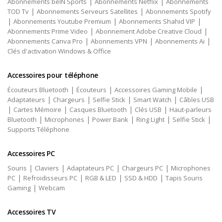
|
|
Abonnements beIN Sports
Abonnements Netflix
Abonnements
|
|
TOD Tv
Abonnements Serveurs Satellites
Abonnements Spotify
|
|
|
Abonnements Youtube Premium
Abonnements Shahid VIP
|
|
Abonnements Prime Video
Abonnement Adobe Creative Cloud
|
|
|
Abonnements Canva Pro
Abonnements VPN
Abonnements Ai
Clés d'activation Windows & Office
Accessoires pour téléphone
|
|
|
Écouteurs Bluetooth
Écouteurs
Accessoires Gaming Mobile
|
|
|
|
Adaptateurs
Chargeurs
Selfie Stick
Smart Watch
Câbles USB
|
|
|
|
Cartes Mémoire
Casques Bluetooth
Clés USB
Haut-parleurs
|
|
|
|
|
Bluetooth
Microphones
Power Bank
Ring Light
Selfie Stick
Supports Téléphone
Accessoires PC
|
|
|
|
Souris
Claviers
Adaptateurs PC
Chargeurs PC
Microphones
|
|
|
|
PC
Refroidisseurs PC
RGB & LED
SSD & HDD
Tapis Souris
|
Gaming
Webcam
Accessoires TV