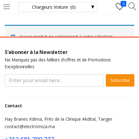
0
LOGIN
Aucun produit ne correspond à votre sélection.
Enter your username and password to login.
S'abonner à la Newsletter
Ne Manquez pas des Milliers d'offres et de Promotions
Exceptionnelles
Subscribe
Remember me
Login
Contact
Lost password?
Hay Branes Kdima, Près de la Clinique Akdital, Tanger
contact@electromiza.ma