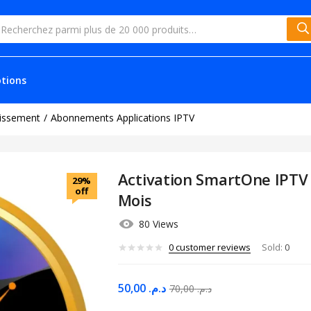
tions
issement
Abonnements Applications IPTV
Activation SmartOne IPTV 
29%
off
Mois
80 Views
0
customer reviews
Sold:
0
50,00
د.م.
70,00
د.م.