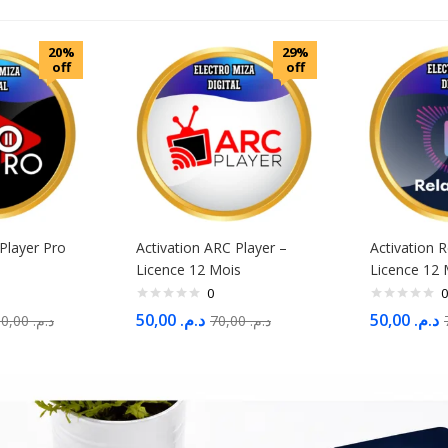
20%
29%
off
off
 Player Pro
Activation ARC Player –
Activation R
Licence 12 Mois
Licence 12 
0
0
50,00
د.م.
50,00
د.م.
150,00
د.م.
70,00
د.م.