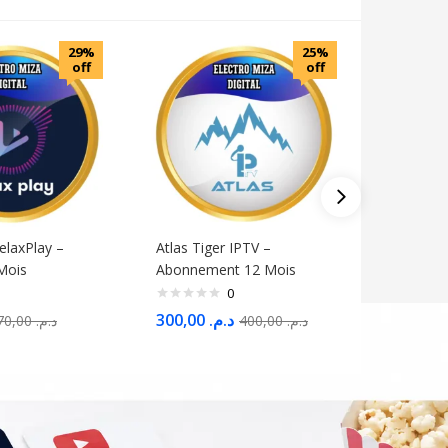
29%
25%
off
off
elaxPlay –
Atlas Tiger IPTV –
Activati
Mois
Abonnement 12 Mois
– Licenc
0
300,00
د.م.
60,00
.م
70,00
د.م.
400,00
د.م.