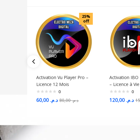
25%
off
Activation Vu Player Pro –
Activation IBO
Licence 12 Mois
– Licence à Vie
0
0
60,00
د.م.
120,00
د.م.
80,00
د.م.