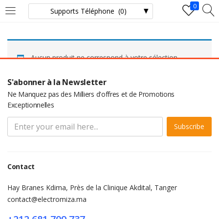
0
LOGIN
Aucun produit ne correspond à votre sélection.
Enter your username and password to login.
S'abonner à la Newsletter
Ne Manquez pas des Milliers d'offres et de Promotions
Exceptionnelles
Subscribe
Remember me
Login
Contact
Lost password?
Hay Branes Kdima, Près de la Clinique Akdital, Tanger
contact@electromiza.ma