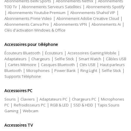
|
|
Abonnements beIN Sports
Abonnements Netflix
Abonnements
|
|
TOD Tv
Abonnements Serveurs Satellites
Abonnements Spotify
|
|
|
Abonnements Youtube Premium
Abonnements Shahid VIP
|
|
Abonnements Prime Video
Abonnement Adobe Creative Cloud
|
|
|
Abonnements Canva Pro
Abonnements VPN
Abonnements Ai
Clés d'activation Windows & Office
Accessoires pour téléphone
|
|
|
Écouteurs Bluetooth
Écouteurs
Accessoires Gaming Mobile
|
|
|
|
Adaptateurs
Chargeurs
Selfie Stick
Smart Watch
Câbles USB
|
|
|
|
Cartes Mémoire
Casques Bluetooth
Clés USB
Haut-parleurs
|
|
|
|
|
Bluetooth
Microphones
Power Bank
Ring Light
Selfie Stick
Supports Téléphone
Accessoires PC
|
|
|
|
Souris
Claviers
Adaptateurs PC
Chargeurs PC
Microphones
|
|
|
|
PC
Refroidisseurs PC
RGB & LED
SSD & HDD
Tapis Souris
|
Gaming
Webcam
Accessoires TV