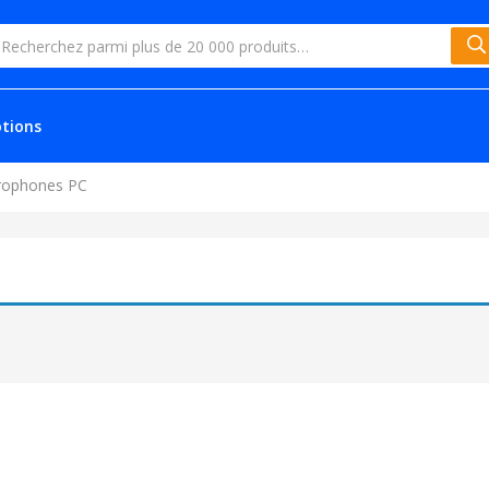
tions
rophones PC