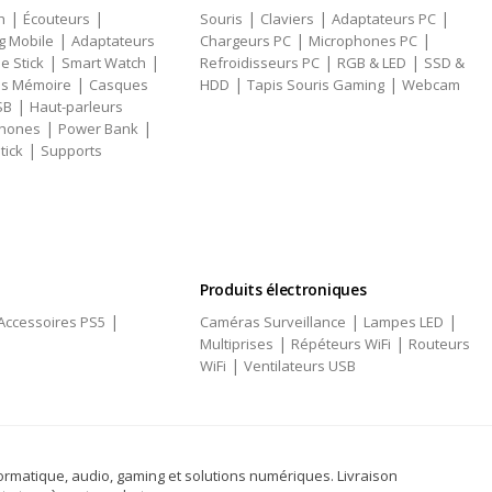
|
|
|
|
|
h
Écouteurs
Souris
Claviers
Adaptateurs PC
|
|
|
g Mobile
Adaptateurs
Chargeurs PC
Microphones PC
|
|
|
|
ie Stick
Smart Watch
Refroidisseurs PC
RGB & LED
SSD &
|
|
|
es Mémoire
Casques
HDD
Tapis Souris Gaming
Webcam
|
SB
Haut-parleurs
|
|
phones
Power Bank
|
tick
Supports
Produits électroniques
|
|
|
Accessoires PS5
Caméras Surveillance
Lampes LED
|
|
Multiprises
Répéteurs WiFi
Routeurs
|
WiFi
Ventilateurs USB
ormatique, audio, gaming et solutions numériques. Livraison