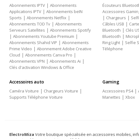
|
Abonnements IPTV
Abonnements
Écouteurs Bluetoot
|
Applications IPTV
Abonnements beIN
Accessoires Gamin
|
|
|
|
Sports
Abonnements Netflix
Chargeurs
Self
|
|
Abonnements TOD Tv
Abonnements
Câbles USB
Cart
|
|
Serveurs Satellites
Abonnements Spotify
Bluetooth
Clés U
|
|
|
Abonnements Youtube Premium
Bluetooth
Micro
|
|
Abonnements Shahid VIP
Abonnements
Ring Light
Selfie S
|
Prime Video
Abonnement Adobe Creative
Téléphone
|
|
Cloud
Abonnements Canva Pro
|
|
Abonnements VPN
Abonnements Ai
Clés d'activation Windows & Office
Accessoires auto
Gaming
|
|
|
Caméra Voiture
Chargeurs Voiture
Accessoires PS4
|
Supports Téléphone Voiture
Manettes
Xbox
ElectroMiza
Votre boutique spécialisée en accessoires mobiles, inf