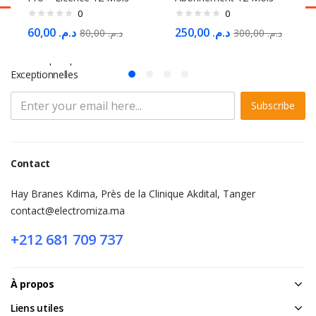
0
0
60,00
د.م.
250,00
د.م.
80,00
د.م.
300,00
د.م.
S'abonner à la Newsletter
Ne Manquez pas des Milliers d'offres et de Promotions
Exceptionnelles
Subscribe
Contact
Hay Branes Kdima, Près de la Clinique Akdital, Tanger
contact@electromiza.ma
+212 681 709 737
À propos
Liens utiles