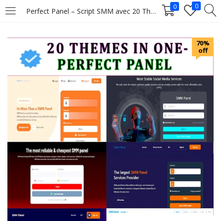
0
0
Perfect Panel – Script SMM avec 20 Thèmes Professionnels
LOGIN
70%
off
Enter your username and password to login.
Remember me
Login
Lost password?