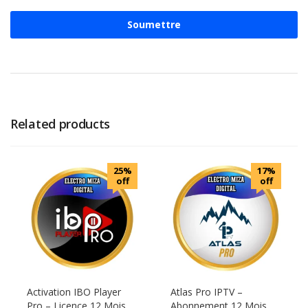
Related products
25%
17%
off
off
Activation IBO Player
Atlas Pro IPTV –
Pro – Licence 12 Mois
Abonnement 12 Mois