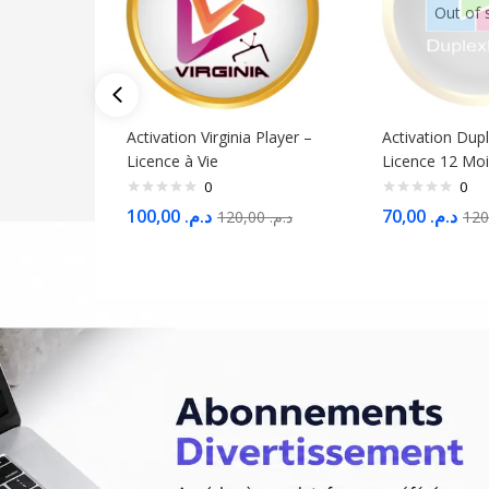
Out of 
Activation Virginia Player –
Activation Dup
Licence à Vie
Licence 12 Moi
0
0
100,00
د.م.
70,00
د.م.
120,00
د.م.