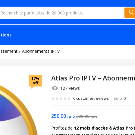
tions
issement
Abonnements IPTV
Atlas Pro IPTV – Abonnem
17%
off
127 Views
0
customer reviews
Sold:
0
250,00
د.م.
300,00
د.م.
Profitez de
12 mois d’accès à Atlas Pro 