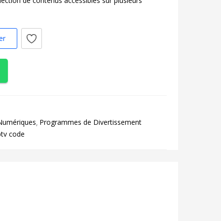
ection de contenus accessibles sur plusieurs
er
 Numériques
Programmes de Divertissement
ptv code