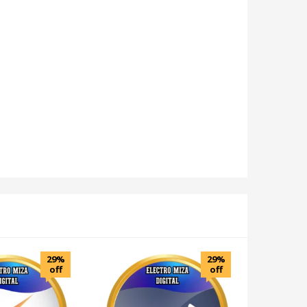
29%
29%
off
off