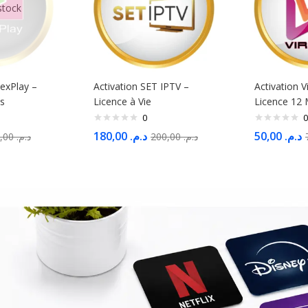
stock
lexPlay –
Activation SET IPTV –
Activation V
s
Licence à Vie
Licence 12 
0
0
180,00
د.م.
50,00
د.م.
120,00
د.م.
200,00
د.م.