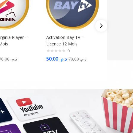
irginia Player –
Activation Bay TV –
Activati
Mois
Licence 12 Mois
Licence 
0
50,00
د.م.
100,00
70,00
د.م.
70,00
د.م.