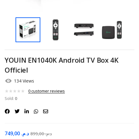
YOUIN EN1040K Android TV Box 4K
Officiel
134 Views
0
customer reviews
Sold:
0
749,00
د.م.
899,00
د.م.