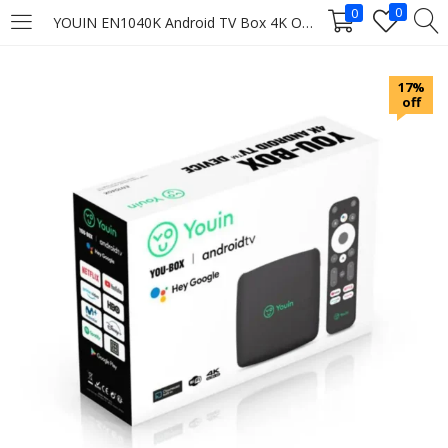
0
0
YOUIN EN1040K Android TV Box 4K Officiel
LOGIN
17%
off
Enter your username and password to login.
Remember me
Login
Lost password?