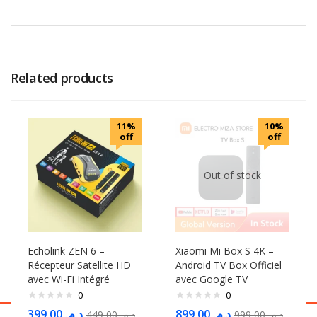
Related products
11%
10%
off
off
Out of stock
Echolink ZEN 6 –
Xiaomi Mi Box S 4K –
Récepteur Satellite HD
Android TV Box Officiel
avec Wi-Fi Intégré
avec Google TV
0
0
399,00
د.م.
899,00
د.م.
449,00
د.م.
999,00
د.م.