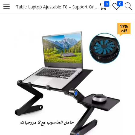
0
0
Table Laptop Ajustable T8 – Support Ordinateur Portable Multifonction
LOGIN
17%
off
Enter your username and password to login.
Remember me
Login
Lost password?