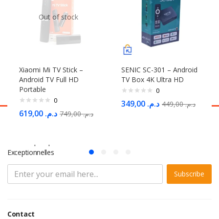
Out of stock
Xiaomi Mi TV Stick –
SENIC SC-301 – Android
Android TV Full HD
TV Box 4K Ultra HD
Portable
0
0
349,00
د.م.
449,00
د.م.
619,00
د.م.
749,00
د.م.
S'abonner à la Newsletter
Ne Manquez pas des Milliers d'offres et de Promotions
Exceptionnelles
Subscribe
Contact