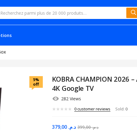
tions
Box
KOBRA CHAMPION 2026 – 
5%
off
4K Google TV
282 Views
0
customer reviews
Sold:
0
379,00
د.م.
399,00
د.م.