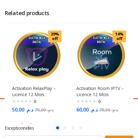
Related products
29%
14%
off
off
Activation RelaxPlay –
Activation Room IPTV –
Licence 12 Mois
Licence 12 Mois
0
0
50,00
د.م.
60,00
د.م.
70,00
د.م.
70,00
د.م.
S'abonner à la Newsletter
Ne Manquez pas des Milliers d'offres et de Promotions
Exceptionnelles