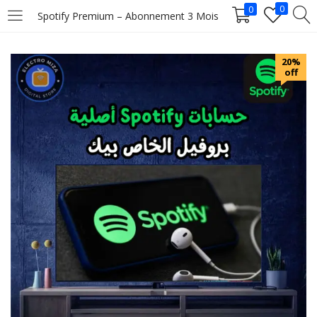
0
0
Spotify Premium – Abonnement 3 Mois
LOGIN
20%
off
Enter your username and password to login.
Remember me
Login
Lost password?