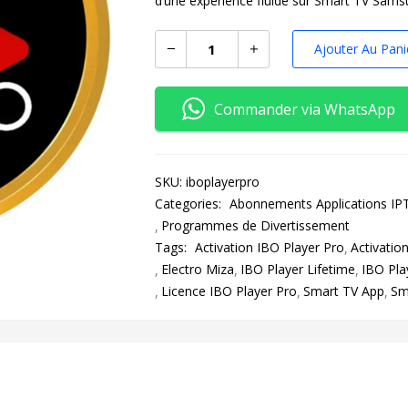
d’une expérience fluide sur Smart TV Sams
Ajouter Au Pani
Commander via WhatsApp
SKU:
iboplayerpro
Categories:
Abonnements Applications IP
Programmes de Divertissement
Tags:
Activation IBO Player Pro
Activatio
Electro Miza
IBO Player Lifetime
IBO Pla
Licence IBO Player Pro
Smart TV App
Sm