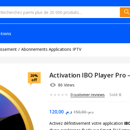
tions
issement
Abonnements Applications IPTV
Activation IBO Player Pro –
20%
off
86 Views
0
customer reviews
Sold:
0
120,00
د.م.
150,00
د.م.
Activez définitivement votre application
IB