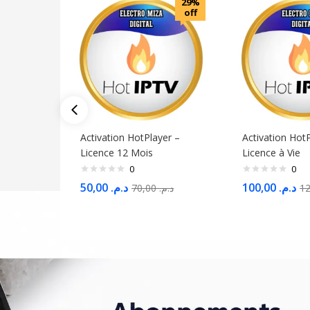
29%
off
Activation HotPlayer –
Activation Hot
Licence 12 Mois
Licence à Vie
0
0
50,00
د.م.
100,00
د.م.
70,00
د.م.