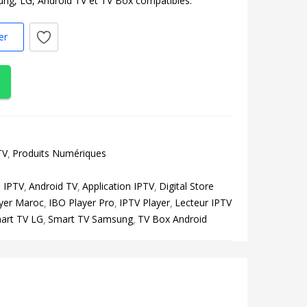
ung, LG, Android TV et TV Box compatibles.
er
TV
Produits Numériques
n IPTV
Android TV
Application IPTV
Digital Store
yer Maroc
IBO Player Pro
IPTV Player
Lecteur IPTV
art TV LG
Smart TV Samsung
TV Box Android