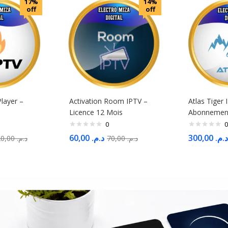
17%
14%
off
off
Player –
Activation Room IPTV –
Atlas Tiger 
Licence 12 Mois
Abonnement
0
0
60,00
د.م.
300,00
د.م.
120,00
د.م.
70,00
د.م.