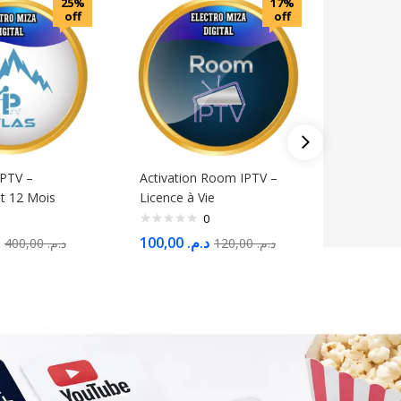
25%
17%
off
off
IPTV –
Activation Room IPTV –
Perfect P
 12 Mois
Licence à Vie
SMM ave
Professi
0
100,00
د.م.
400,00
د.م.
120,00
د.م.
300,00