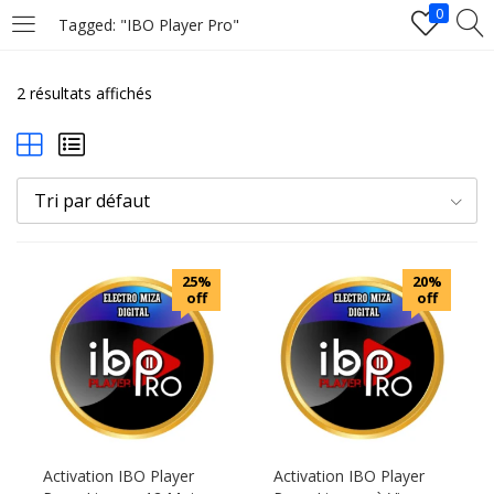
0
Tagged: "IBO Player Pro"
LOGIN
2 résultats affichés
Enter your username and password to login.
Tri par défaut
25%
20%
off
off
Remember me
Login
Lost password?
Activation IBO Player
Activation IBO Player