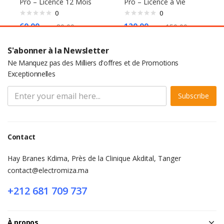
Pro – Licence 12 Mois
Pro – Licence à Vie
0
0
60,00
د.م.
120,00
د.م.
80,00
د.م.
150,00
د.م.
S'abonner à la Newsletter
Ne Manquez pas des Milliers d'offres et de Promotions
Exceptionnelles
Subscribe
Contact
Hay Branes Kdima, Près de la Clinique Akdital, Tanger
contact@electromiza.ma
+212 681 709 737
À propos