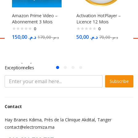
Amazon Prime Video –
Activation HotPlayer –
Abonnement 3 Mois
Licence 12 Mois
0
0
150,00
د.م.
50,00
د.م.
170,00
د.م.
70,00
د.م.
S'abonner à la Newsletter
Ne Manquez pas des Milliers d'offres et de Promotions
Exceptionnelles
Subscribe
Contact
Hay Branes Kdima, Près de la Clinique Akdital, Tanger
contact@electromiza.ma