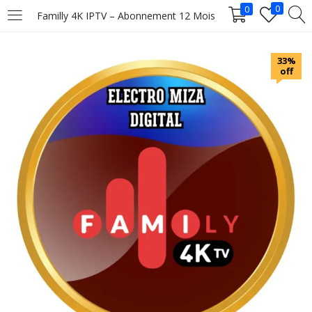
0
0
Familly 4K IPTV – Abonnement 12 Mois
LOGIN
33%
off
Enter your username and password to login.
Remember me
Login
Lost password?