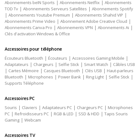
|
|
Abonnements beIN Sports
Abonnements Netflix
Abonnements
|
|
TOD Tv
Abonnements Serveurs Satellites
Abonnements Spotify
|
|
|
Abonnements Youtube Premium
Abonnements Shahid VIP
|
|
Abonnements Prime Video
Abonnement Adobe Creative Cloud
|
|
|
Abonnements Canva Pro
Abonnements VPN
Abonnements Ai
Clés d'activation Windows & Office
Accessoires pour téléphone
|
|
|
Écouteurs Bluetooth
Écouteurs
Accessoires Gaming Mobile
|
|
|
|
Adaptateurs
Chargeurs
Selfie Stick
Smart Watch
Câbles USB
|
|
|
|
Cartes Mémoire
Casques Bluetooth
Clés USB
Haut-parleurs
|
|
|
|
|
Bluetooth
Microphones
Power Bank
Ring Light
Selfie Stick
Supports Téléphone
Accessoires PC
|
|
|
|
Souris
Claviers
Adaptateurs PC
Chargeurs PC
Microphones
|
|
|
|
PC
Refroidisseurs PC
RGB & LED
SSD & HDD
Tapis Souris
|
Gaming
Webcam
Accessoires TV