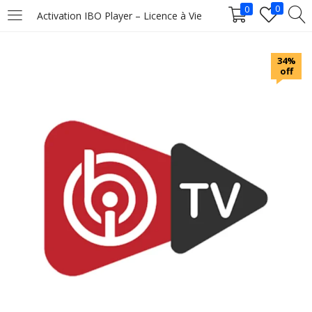
0
0
Activation IBO Player – Licence à Vie
LOGIN
34%
off
Enter your username and password to login.
Remember me
Login
Lost password?