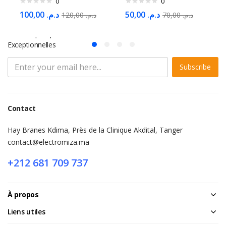
0
0
100,00
د.م.
50,00
د.م.
120,00
د.م.
70,00
د.م.
S'abonner à la Newsletter
Ne Manquez pas des Milliers d'offres et de Promotions
Exceptionnelles
Subscribe
Contact
Hay Branes Kdima, Près de la Clinique Akdital, Tanger
contact@electromiza.ma
+212 681 709 737
À propos
Liens utiles