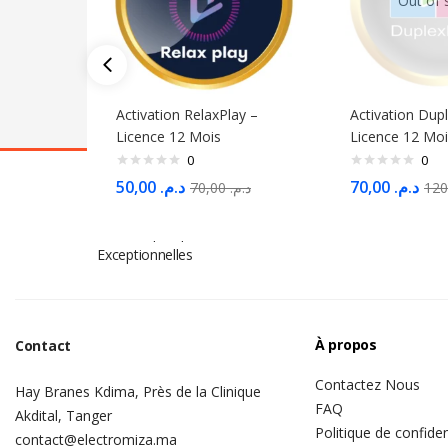
Out of 
Activation RelaxPlay –
Activation Dup
Licence 12 Mois
Licence 12 Moi
0
0
50,00
د.م.
70,00
د.م.
70,00
د.م.
S'abonner à la Newsletter
Ne Manquez pas des Milliers d'offres et de Promotions
Exceptionnelles
À propos
Contact
Contactez Nous
Hay Branes Kdima, Près de la Clinique
FAQ
Akdital, Tanger
Politique de confiden
contact@electromiza.ma