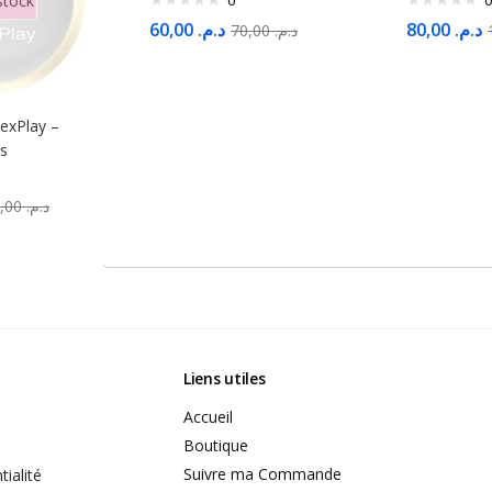
stock
60,00
د.م.
80,00
د.م.
70,00
د.م.
lexPlay –
s
120,00
د.م.
Liens utiles
Accueil
Boutique
Suivre ma Commande
tialité