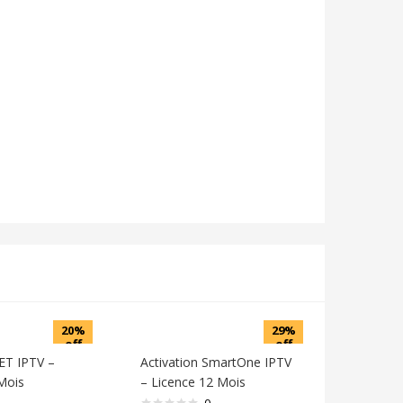
20%
29%
off
off
SET IPTV –
Activation SmartOne IPTV
Mois
– Licence 12 Mois
0