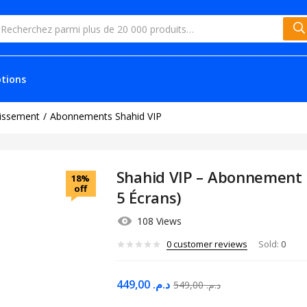
tions
issement
Abonnements Shahid VIP
Shahid VIP – Abonnement
18%
off
5 Écrans)
108 Views
0
customer reviews
Sold:
0
449,00
د.م.
549,00
د.م.