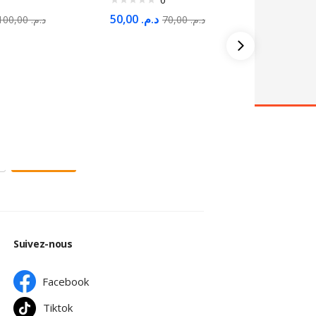
50,00
د.م.
100,00
د.م.
70,00
د.م.
Amazon 
Abonnem
380,00
Subscribe
Suivez-nous
Facebook
Tiktok