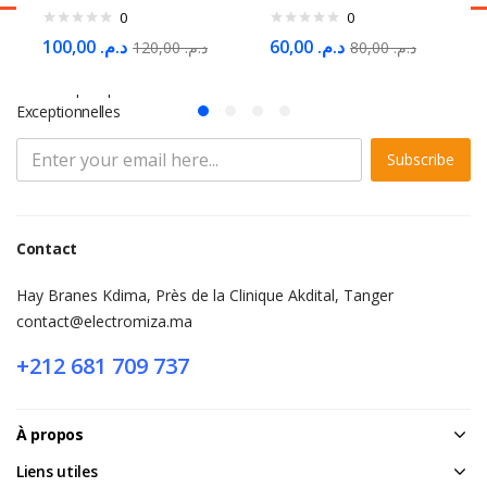
0
0
100,00
د.م.
60,00
د.م.
120,00
د.م.
80,00
د.م.
S'abonner à la Newsletter
Ne Manquez pas des Milliers d'offres et de Promotions
Exceptionnelles
Subscribe
Contact
Hay Branes Kdima, Près de la Clinique Akdital, Tanger
contact@electromiza.ma
+212 681 709 737
À propos
Liens utiles