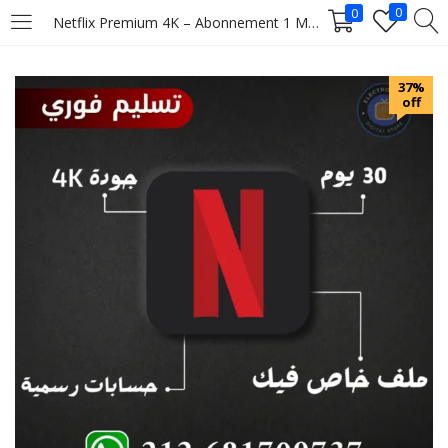
0
0
Netflix Premium 4K – Abonnement 1 Mois
LOGIN
37%
off
Enter your username and password to login.
Remember me
Login
Lost password?