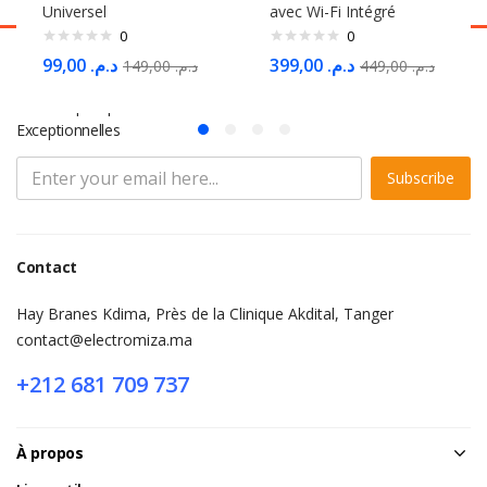
Universel
avec Wi-Fi Intégré
0
0
99,00
د.م.
399,00
د.م.
149,00
د.م.
449,00
د.م.
S'abonner à la Newsletter
Ne Manquez pas des Milliers d'offres et de Promotions
Exceptionnelles
Subscribe
Contact
Hay Branes Kdima, Près de la Clinique Akdital, Tanger
contact@electromiza.ma
+212 681 709 737
À propos