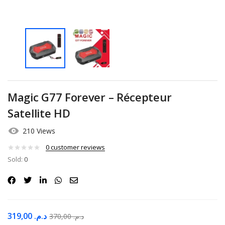
Magic G77 Forever – Récepteur
Satellite HD
210 Views
0
customer reviews
Sold:
0
319,00
د.م.
370,00
د.م.