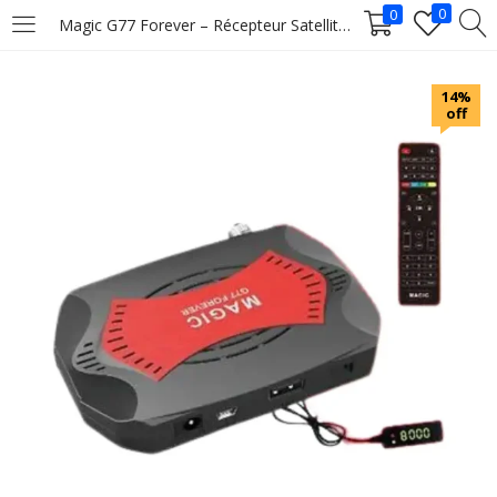
0
0
Magic G77 Forever – Récepteur Satellite HD
LOGIN
14%
off
Enter your username and password to login.
Remember me
Login
Lost password?