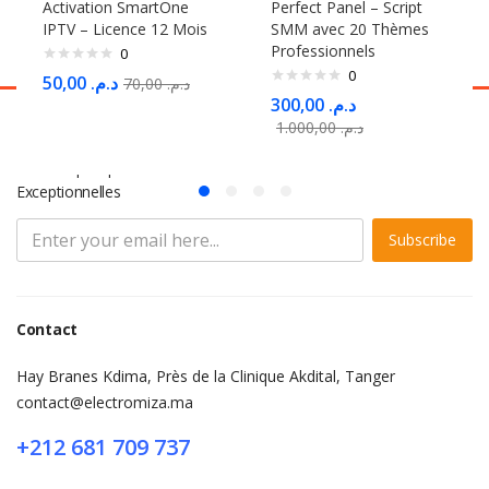
Activation SmartOne
Perfect Panel – Script
IPTV – Licence 12 Mois
SMM avec 20 Thèmes
Professionnels
0
0
50,00
د.م.
70,00
د.م.
300,00
د.م.
1.000,00
د.م.
S'abonner à la Newsletter
Ne Manquez pas des Milliers d'offres et de Promotions
Exceptionnelles
Subscribe
Contact
Hay Branes Kdima, Près de la Clinique Akdital, Tanger
contact@electromiza.ma
+212 681 709 737