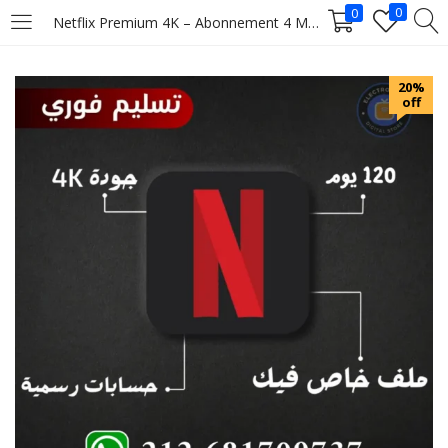
0
0
Netflix Premium 4K – Abonnement 4 Mois
LOGIN
20%
off
Enter your username and password to login.
Remember me
Login
Lost password?