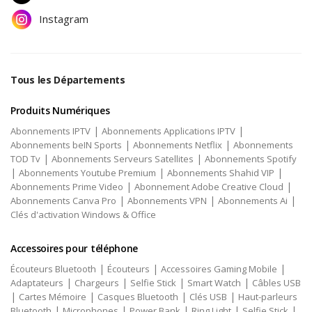
Instagram
Tous les Départements
Produits Numériques
|
|
Abonnements IPTV
Abonnements Applications IPTV
|
|
Abonnements beIN Sports
Abonnements Netflix
Abonnements
|
|
TOD Tv
Abonnements Serveurs Satellites
Abonnements Spotify
|
|
|
Abonnements Youtube Premium
Abonnements Shahid VIP
|
|
Abonnements Prime Video
Abonnement Adobe Creative Cloud
|
|
|
Abonnements Canva Pro
Abonnements VPN
Abonnements Ai
Clés d'activation Windows & Office
Accessoires pour téléphone
|
|
|
Écouteurs Bluetooth
Écouteurs
Accessoires Gaming Mobile
|
|
|
|
Adaptateurs
Chargeurs
Selfie Stick
Smart Watch
Câbles USB
|
|
|
|
Cartes Mémoire
Casques Bluetooth
Clés USB
Haut-parleurs
|
|
|
|
|
Bluetooth
Microphones
Power Bank
Ring Light
Selfie Stick