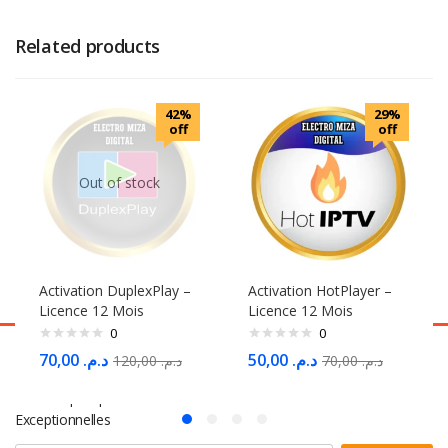
Related products
42%
29%
off
off
Out of stock
Activation DuplexPlay –
Activation HotPlayer –
Licence 12 Mois
Licence 12 Mois
0
0
70,00
د.م.
50,00
د.م.
120,00
د.م.
70,00
د.م.
S'abonner à la Newsletter
Ne Manquez pas des Milliers d'offres et de Promotions
Exceptionnelles