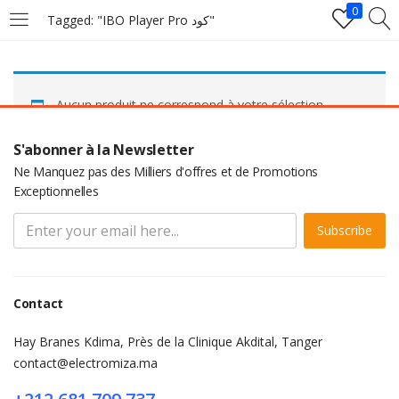
0
Tagged: "IBO Player Pro كود"
LOGIN
Aucun produit ne correspond à votre sélection.
Enter your username and password to login.
S'abonner à la Newsletter
Ne Manquez pas des Milliers d'offres et de Promotions
Exceptionnelles
Subscribe
Remember me
Login
Contact
Lost password?
Hay Branes Kdima, Près de la Clinique Akdital, Tanger
contact@electromiza.ma