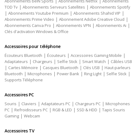
|
|
Abonnements beIN Sports
Abonnements Netflix
Abonnements
|
|
TOD Tv
Abonnements Serveurs Satellites
Abonnements Spotify
|
|
|
Abonnements Youtube Premium
Abonnements Shahid VIP
|
|
Abonnements Prime Video
Abonnement Adobe Creative Cloud
|
|
|
Abonnements Canva Pro
Abonnements VPN
Abonnements Ai
Clés d'activation Windows & Office
Accessoires pour téléphone
|
|
|
Écouteurs Bluetooth
Écouteurs
Accessoires Gaming Mobile
|
|
|
|
Adaptateurs
Chargeurs
Selfie Stick
Smart Watch
Câbles USB
|
|
|
|
Cartes Mémoire
Casques Bluetooth
Clés USB
Haut-parleurs
|
|
|
|
|
Bluetooth
Microphones
Power Bank
Ring Light
Selfie Stick
Supports Téléphone
Accessoires PC
|
|
|
|
Souris
Claviers
Adaptateurs PC
Chargeurs PC
Microphones
|
|
|
|
PC
Refroidisseurs PC
RGB & LED
SSD & HDD
Tapis Souris
|
Gaming
Webcam
Accessoires TV